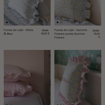
Funda de cojín - White
Funda de cojín - Summer
Precio habitual
Desde
Precio habi
Desde
& Blue
Flowers azules Summer
95,00 $
95,00
$
Flowers