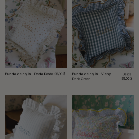
Precio habitual
Funda de cojín - Daria
Funda de cojín - Vichy
Desde
Precio habi
95,00 $
Desde
Dark Green
95,00 $