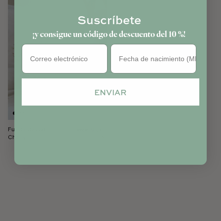
Suscríbete
¡y consigue un código de descuento del 10 %!
Cumpleaños
ENVIAR
Funda de cojín -
Precio habitual
Desde
95,00
Cherry
$