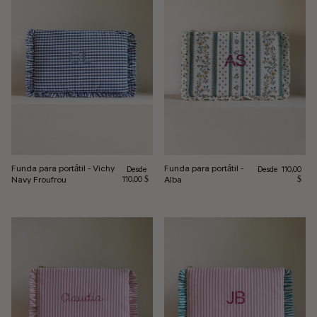
Funda para portátil - Vichy
Funda para portátil -
Precio habitual
Precio habitual
Desde
Desde
110,00
Navy Froufrou
Alba
110,00 $
$