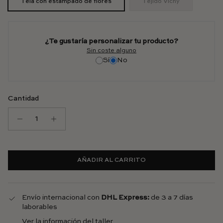
Tela con estampado de flores
Tejido Vichy
¿Te gustaría personalizar tu producto?
Sin coste alguno
Sí
No
Cantidad
AÑADIR AL CARRITO
Envío internacional con
DHL Express:
de 3 a 7 días
laborables
Ver la información del taller