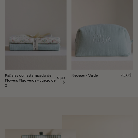
Pañales con estampado de
Neceser - Verde
Precio habit
75,00 $
Precio habitual
59,00
Flowers Fluo verde - Juego de
$
2