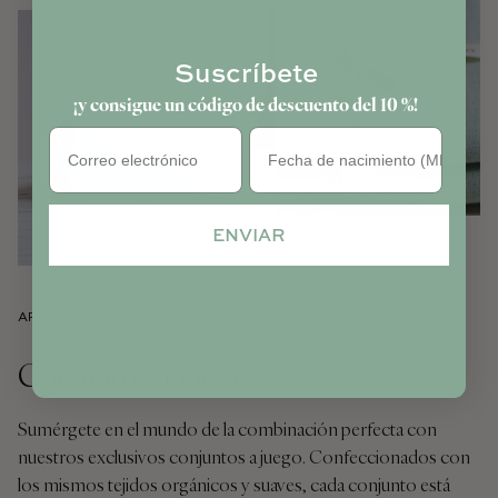
Suscríbete
¡y consigue un código de descuento del 10 %!
Cumpleaños
ENVIAR
ARMONÍA
Conjuntos a juego
Sumérgete en el mundo de la combinación perfecta con
nuestros exclusivos conjuntos a juego. Confeccionados con
los mismos tejidos orgánicos y suaves, cada conjunto está