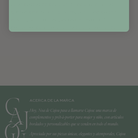
. Los gastos de devolución equivalen a los
gastos de envío originales. Si tu pedido tenía
envío gratuito, los gastos de devolución
corresponderán a la tarifa de envío estándar.
ACERCA DE LA MARCA
Hoy, Noa de Cajou pasa a llamarse Cajou: una marca de
complementos y prêt-à-porter para mujer y niño, con artículos
bordados y personalizables que se venden en todo el mundo.
Apreciada por sus piezas únicas, elegantes y atemporales, Cajou