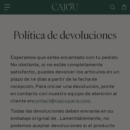
Ir al contenido
ENVÍO GRATIS EN PEDIDOS SUPERIORES A 400 $ - DEVOLUCIONES E
Car
Política de devoluciones
Esperamos que estés encantado con tu pedido.
No obstante, si no estás completamente
satisfecho, puedes devolver los artículos en un
plazo de 14 días a partir de la fecha de
recepción. Para iniciar una devolución, ponte
en contacto con nuestro equipo de atención al
cliente en
contact@cajouparis.com
.
Todas las devoluciones deben enviarse en su
embalaje original de
. Lamentablemente, no
podemos aceptar devoluciones si el producto