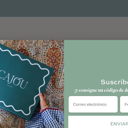
ACERCA DE
Los fun
Tina nació en Par
negocios, partic
Suscríb
Shanghái y, más 
¡y consigue un código de d
Emprendimiento, 
Cum
Zúrich y luego e
en McKinsey & Co
Fue durante su ba
de fe y fundar
Noa
ENVIA