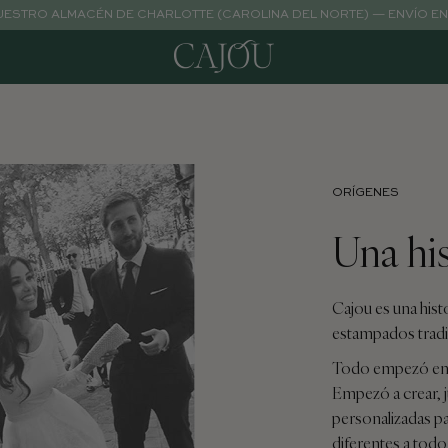
NUESTRO ALMACÉN DE CHARLOTTE (CAROLINA DEL NORTE) — ENVÍO EN 
ORÍGENES
Una his
Cajou es una hist
estampados tradi
Todo empezó en 2
Empezó a crear, j
personalizadas pa
diferentes a todo 