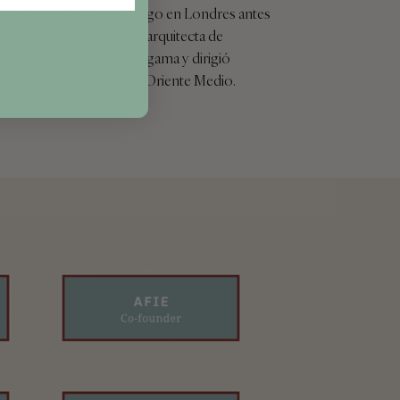
erán. Vivió en Dubái y luego en Londres antes
París a los 27 años. Como arquitecta de
ecializó en diseño de alta gama y dirigió
ectos en toda Europa y Oriente Medio.