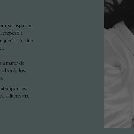
am, se inspira en
an, empezó a
pequeños. Así fue
r.
una marca de
con bordados,
o.
y atemporales,
 la diferencia.