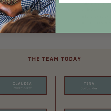
Afie nació en Teh
de instalarse en 
interiores, se esp
importantes proy