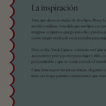
La inspiración
Tina, que ahora es madre de dos hijos, Noa y Li
su vida cotidiana. A medida que sus hijos crecí
imaginar conjuntos a juego para ella y para los 
como surgió su idea de crear prendas para muje
Hoy en día,
Noa de Cajou
se convierte en
Cajou
: 
accesorios y prêt-à-porter para mujer y niño, 
personalizable y que se vende en todo el mund
Cajou
, famosa por sus piezas únicas, elegantes 
tiene ese toque parisino característico que marca