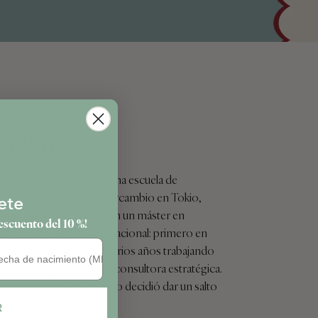
dadores
ís. Tras matricularse en una escuela de
ipó en programas de intercambio en Tokio,
ete
tarde, en Nueva York. Con un máster en
escuento del 10 %!
forjó una carrera internacional: primero en
pleaños
n Londres, donde pasó varios años trabajando
mpany, la reconocida consultora estratégica.
ja por maternidad cuando decidió dar un salto
 de Cajou
.
R