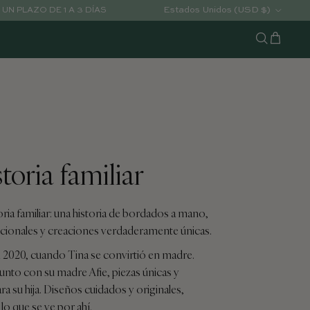
País/Región
Estados Unidos (USD $)
UN PLAZO DE 1 A 3 DÍAS
Carrito
Buscar
toria familiar
oria familiar: una historia de bordados a mano,
cionales y creaciones verdaderamente únicas.
020, cuando Tina se convirtió en madre.
unto con su madre Afie, piezas únicas y
ra su hija. Diseños cuidados y originales,
lo que se ve por ahí.