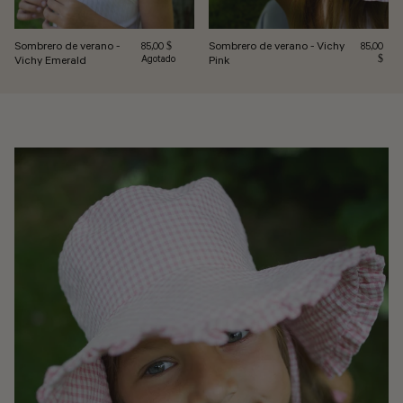
Sombrero de verano -
Sombrero de verano - Vichy
Precio habitual
Precio hab
85,00 $
85,00
Vichy Emerald
Agotado
Pink
$