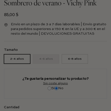
Sombrero de verano - Vichy Pink
Precio habitual
85,00 $
Envío en un plazo de 3 a 7 días laborables | Envío gratuito
para pedidos superiores a 150 € en la UE y a 300 € en el
resto del mundo | DEVOLUCIONES GRATUITAS
Tamaño
2-4 años
4-6 años
6-8 años
¿Te gustaría personalizar tu producto?
Sin coste alguno
Sí
No
Cantidad