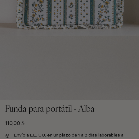
Funda para portátil - Alba
Precio habitual
110,00 $
Envío a EE. UU. en un plazo de 1 a 3 días laborables a