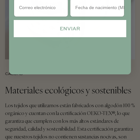
Cumpleaños
ENVIAR
CALIDAD
Materiales ecológicos y sostenibles
Los tejidos que utilizamos están fabricados con algodón 100 %
orgánico y cuentan con la certificación OEKO-TEX®, lo que
garantiza que cumplen con los más altos estándares de
seguridad, calidad y sostenibilidad. Esta certificación garantiza
que nuestros tejidos no contienen sustancias nocivas, son