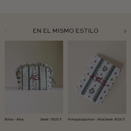
Anterior
Sigu
EN EL MISMO ESTILO
Precio habitual
Precio habitual
Bolsa - Alba
Portapasaportes - Alba
Desde
Desde
135,00 $
60,00 $