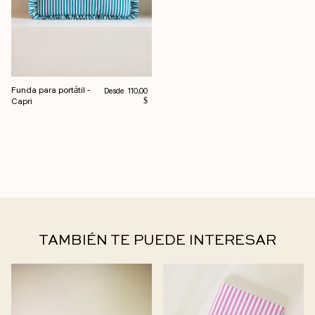
Funda para portátil -
Precio habitual
Desde
110,00
Capri
$
TAMBIÉN TE PUEDE INTERESAR