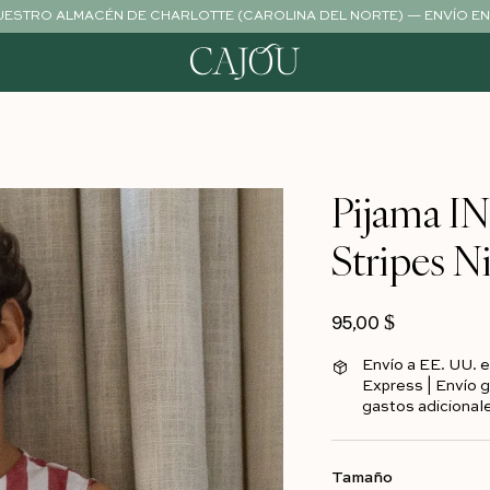
NUESTRO ALMACÉN DE CHARLOTTE (CAROLINA DEL NORTE) — ENVÍO EN 
Pijama I
to
Stripes N
Precio habitual
95,00 $
Envío a EE. UU. e
Express | Envío g
gastos adicionale
Tamaño