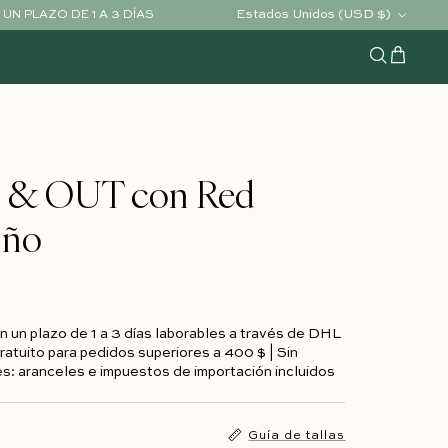
País/Región
Estados Unidos (USD $)
UN PLAZO DE 1 A 3 DÍAS
Carrito
Buscar
N & OUT con Red
iño
n un plazo de 1 a 3 días laborables a través de DHL
ratuito para pedidos superiores a 400 $ | Sin
s: aranceles e impuestos de importación incluidos
Guía de tallas