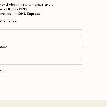
dmond About, 75016 París, Francia
de la UE con
DPD
cionales con
DHL Express
e la tienda
dados
nes