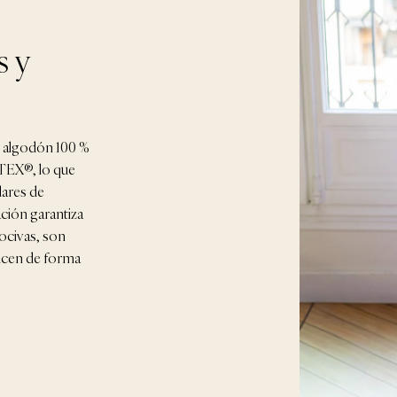
s y
n algodón 100 %
-TEX®, lo que
dares de
ación garantiza
ocivas, son
ucen de forma