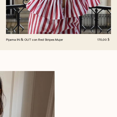
itual
Precio habitua
Pijama IN & OUT con Red Stripes Mujer
170,00 $