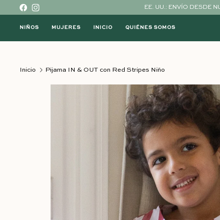
Ir al contenido
EE. UU.: ENVÍO DESDE 
Facebook
Instagram
NIÑOS
MUJERES
INICIO
QUIÉNES SOMOS
Inicio
Pijama IN & OUT con Red Stripes Niño
Ir directamente a la información del produc