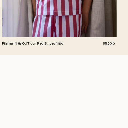
l
Precio habitual
Pijama IN & OUT con Red Stripes Niño
95,00 $