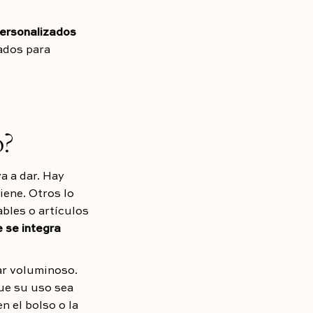
ersonalizados
ñados para
o?
a a dar. Hay
iene. Otros lo
ables o artículos
 se integra
ar voluminoso.
ue su uso sea
 el bolso o la