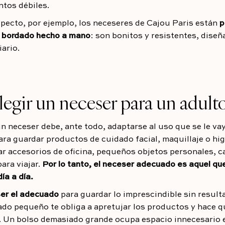
ntos débiles.
specto, por ejemplo, los neceseres de Cajou Paris están
p
e bordado hecho a mano
: son bonitos y resistentes, dise
iario.
egir un neceser para un adult
n neceser debe, ante todo, adaptarse al uso que se le vay
para guardar productos de cuidado facial, maquillaje o hig
var accesorios de oficina, pequeños objetos personales, c
ara viajar.
Por lo tanto, el neceser adecuado es aquel que
ía a día.
er el adecuado
para guardar lo imprescindible sin result
do pequeño te obliga a apretujar los productos y hace q
 Un bolso demasiado grande ocupa espacio innecesario en