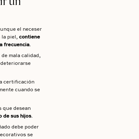
ir un
 Aunque el neceser
la piel,
contiene
ha frecuencia
.
 de mala calidad,
 deteriorarse
a certificación
lmente cuando se
as que desean
 de sus hijos
.
eñado debe poder
decorativos se