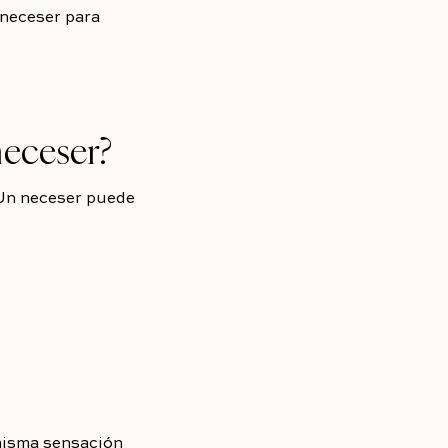
 neceser para
neceser?
 Un neceser puede
 misma sensación