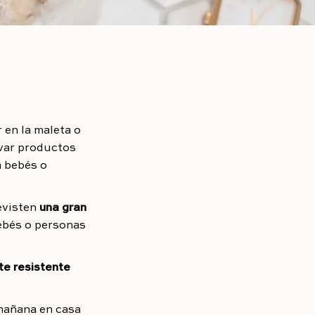
 en la maleta o
evar productos
a bebés o
revisten
una gran
ebés o personas
te resistente
mañana en casa