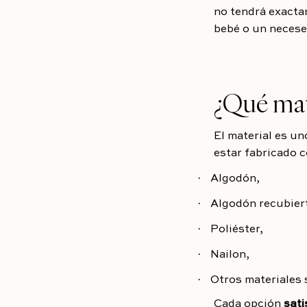
no tendrá exacta
bebé o un neceser
¿Qué mat
El material es un
estar fabricado c
·
Algodón,
·
Algodón recubier
·
Poliéster,
·
Nailon,
·
Otros materiales 
Cada opción
sati