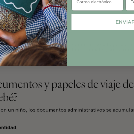
e alimentación
,
bio
,
dministrativos
,
ENVIA
cesorios cotidianos
.
ejemplo, puede servir para guardar en un solo lugar paña
itas húmedas, crema para el cambio de pañales, solución 
enciales.
umentos y papeles de viaje deb
ebé?
con un niño, los documentos administrativos se acumula
entidad
,