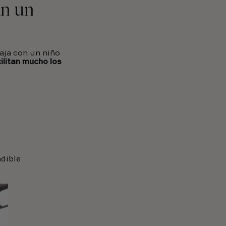
on un
aja con un niño
ilitan mucho los
dible