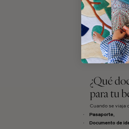
·
Los accesorios d
·
La ropa de recam
·
Los documentos a
·
Y los
pequeños ac
Un neceser
, por 
linimento, toall
medicamentos es
¿Qué doc
para tu b
Cuando se viaja 
·
Pasaporte
,
·
Documento de id