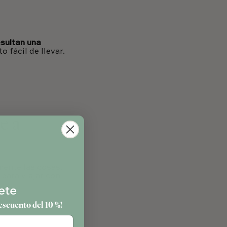
sultan una
 fácil de llevar.
o
e a
ente las cosas.
para viajar con
ete
escuento del 10 %!
pleaños