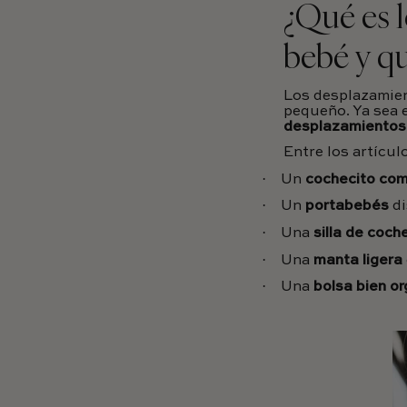
¿Qué es l
bebé y qu
Los desplazamie
pequeño. Ya sea e
desplazamientos
Entre los artícul
·
Un
cochecito co
·
Un
portabebés
di
·
Una
silla de coc
·
Una
manta ligera
·
Una
bolsa bien o