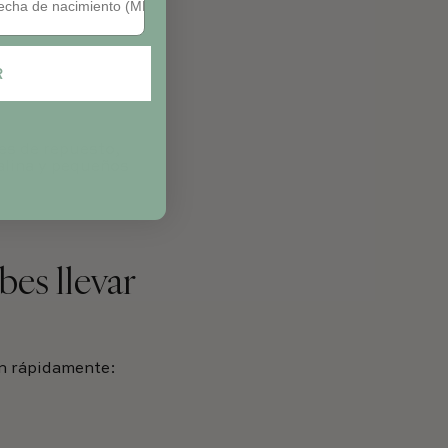
R
les de repuesto,
salina y pequeños
es llevar
n rápidamente: