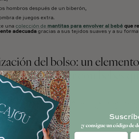
los hombros después de un biberón,
ombra de juegos extra.
ce una
colección de
mantitas para envolver al bebé
que re
mente adecuada
gracias a sus tejidos suaves y a su formato
ización del bolso: un element
dible para viajar con bebés qu
se subestima
 buscando un pañal o un biberón puede complicar rápidam
na organización es uno de los elementos imprescindibles 
Suscríb
e
recomienda separar:
¡y consigue un código de d
 constante evolución
,
Cum