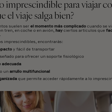
o imprescindible para viajar c
e el viaje salga bien?
ntos suelen ser
el momento más complicado
cuando se vi
n tren, en coche o en avión,
hay
ciertos artículos que
fac
.
os imprescindibles, encontrarás:
mpacto
y fácil de transportar
señado para ofrecer un soporte fisiológico
he adecuada
o un
arrullo multifuncional
rganizada
que permite acceder rápidamente a lo imprescin