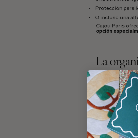
·
Protección para 
·
O incluso una alf
Cajou Paris ofre
opción especial
La organ
imprescin
menudo 
Perder el tiempo
Por eso, una bue
un bebé.
·
Por lo general, s
·
Los productos en