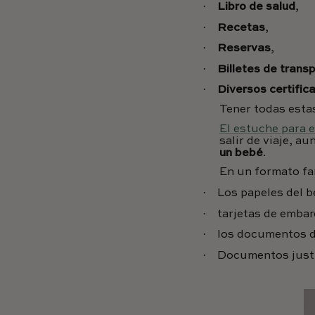
·
Libro de salud
,
·
Recetas
,
·
Reservas
,
·
Billetes de trans
·
Diversos certific
Tener todas esta
El estuche para 
salir de viaje, a
un bebé
.
En un formato fam
·
Los papeles del b
·
tarjetas de emba
·
los documentos d
·
Documentos justi