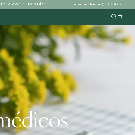
País/Región
Estados Unidos (USD $)
UN PLAZO DE 1 A 3 DÍAS
Carrito
Buscar
s médicos