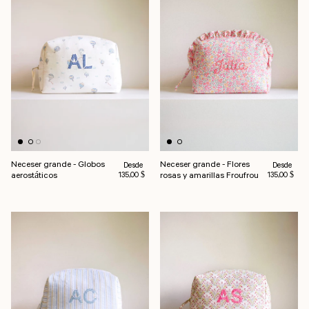
Neceser grande - Globos
Neceser grande - Flores
Precio habitual
Precio habi
Desde
Desde
aerostáticos
rosas y amarillas Froufrou
135,00 $
135,00 $