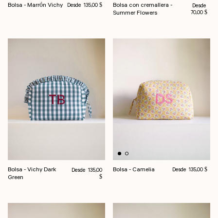
Precio habitual
Bolsa - Marrón Vichy
Bolsa con cremallera -
Desde
Precio habi
135,00 $
Desde
Summer Flowers
70,00 $
Precio habitual
Bolsa - Vichy Dark
Bolsa - Camelia
Precio habitual
Desde
Desde
135,00 $
135,00
Green
$