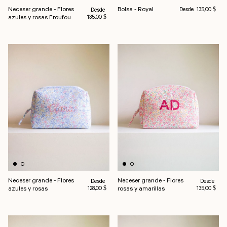
Precio habitual
Neceser grande - Flores
Bolsa - Royal
Precio habitual
Desde
Desde
135,00 $
azules y rosas Froufou
135,00 $
Neceser grande - Flores
Neceser grande - Flores
Precio habitual
Precio habi
Desde
Desde
azules y rosas
rosas y amarillas
128,00 $
135,00 $