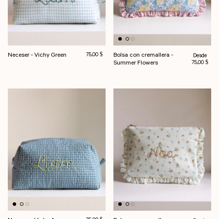
Neceser - Vichy Green
Precio habitual
Bolsa con cremallera -
Precio habi
75,00 $
Desde
Summer Flowers
75,00 $