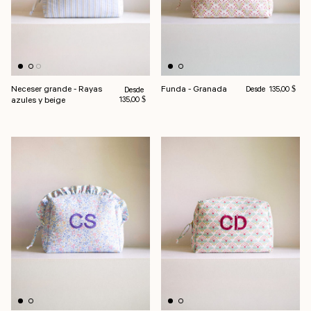
Precio habitual
Neceser grande - Rayas
Funda - Granada
Precio habitual
Desde
Desde
135,00 $
azules y beige
135,00 $