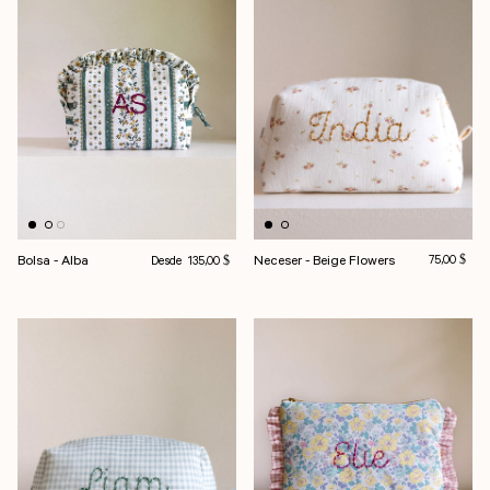
Precio habitual
Bolsa - Alba
Neceser - Beige Flowers
Precio habit
Desde
75,00 $
135,00 $