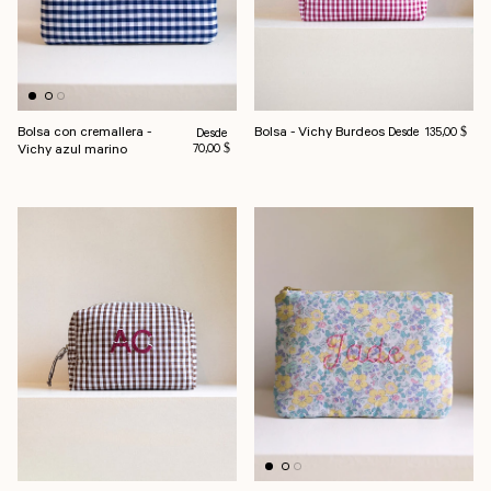
Precio habitual
Bolsa con cremallera -
Bolsa - Vichy Burdeos
Precio habitual
Desde
Desde
135,00 $
Vichy azul marino
70,00 $