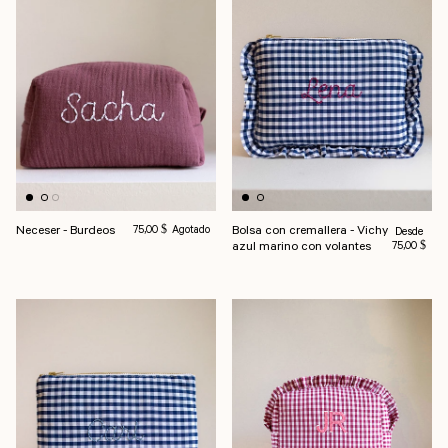
Neceser - Burdeos
Precio habitual
Bolsa con cremallera - Vichy
Precio habi
75,00 $
Agotado
Desde
azul marino con volantes
75,00 $