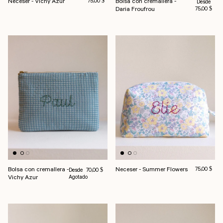
Neceser - Vichy Azur
Precio habitual
Bolsa con cremallera -
Precio habi
75,00 $
Desde
Daria Froufrou
75,00 $
Bolsa con cremallera -
Neceser - Summer Flowers
Precio habit
Precio habitual
75,00 $
Desde
70,00 $
Vichy Azur
Agotado