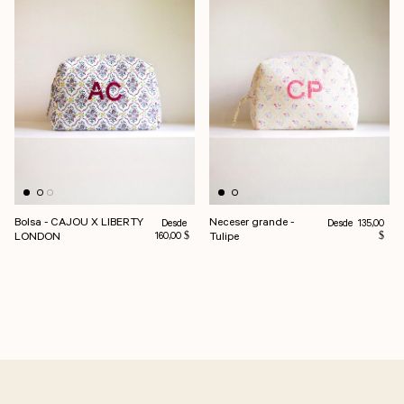
Bolsa - CAJOU X LIBERTY
Neceser grande -
Precio habitual
Precio habitual
Desde
Desde
135,00
LONDON
Tulipe
160,00 $
$