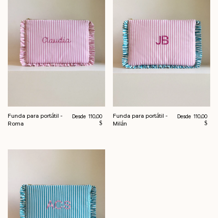
Funda para portátil -
Funda para portátil -
Precio habitual
Precio habitual
Desde
Desde
110,00
110,00
Roma
Milán
$
$