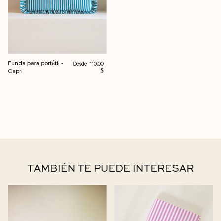
Funda para portátil -
Precio habitual
Desde
110,00
Capri
$
TAMBIÉN TE PUEDE INTERESAR