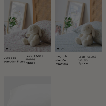
Precio de venta
Desde
Juego de
105,00 $
Precio de venta
Desde
105,00 $
Juego de
Precio habitual
143,00 $
edredón -
Precio habitual
143,00 $
edredón - Flores
Agotado
Agotado
Primavera