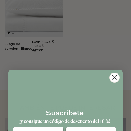
Precio de venta
Desde
105,00 $
Juego de
Precio habitual
143,00 $
edredón - Blanco
Agotado
TAMBIÉN TE PUEDE INTERESAR
Suscríbete
¡y consigue un código de descuento del 10 %!
Cumpleaños