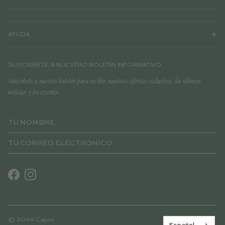
AYUDA
SUSCRÍBETE A NUESTRO BOLETÍN INFORMATIVO
Suscríbete a nuestro boletín para recibir nuestras ofertas exclusivas, las últimas
noticias y los eventos
Facebook
Instagram
© 2026
Cajou
.