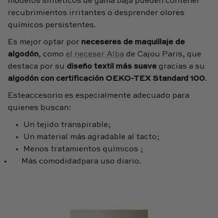
modelos sintéticos de gama baja pueden contener
recubrimientos irritantes o desprender olores
químicos persistentes.
Es mejor optar por
neceseres de maquillaje de
algodón
, como
el neceser Alba
de Cajou Paris, que
destaca por su
diseño textil más suave
gracias a su
algodón con certificación OEKO-TEX Standard 100
.
Este
accesorio es especialmente adecuado para
quienes buscan:
Un tejido transpirable;
Un material más agradable al tacto;
Menos tratamientos químicos
;
Más
comodidad
para
uso diario.