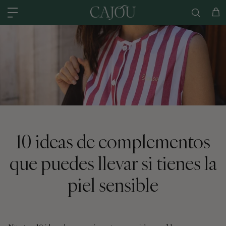
Ir al contenido
EE. UU.: ENVÍO DESDE NUESTRO ALMACÉN DE CHARLOTTE (CAROLINA
Car
10 ideas de complementos
que puedes llevar si tienes la
piel sensible