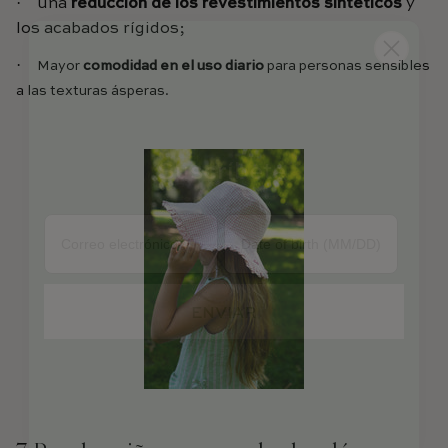
·
una
reducción de los revestimientos sintéticos
y
los acabados rígidos;
·
Mayor
comodidad en el uso diario
para personas sensibles
a las texturas ásperas.
Suscríbete
¡y consigue un código de descuento del 10 %!
Cumpleaños
ENVIAR