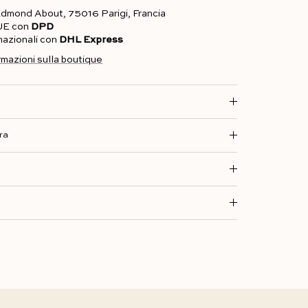
 Edmond About, 75016 Parigi, Francia
'UE con
DPD
rnazionali con
DHL Express
ormazioni sulla boutique
ra