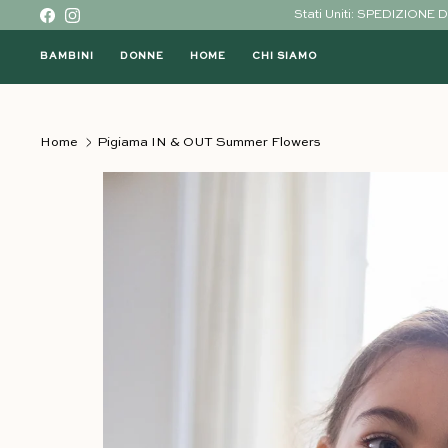
Vai al contenuto
Stati Uniti: SPEDIZIO
Facebook
Instagram
BAMBINI
DONNE
HOME
CHI SIAMO
Home
Pigiama IN & OUT Summer Flowers
Vai direttamente alle informazioni sul prodo