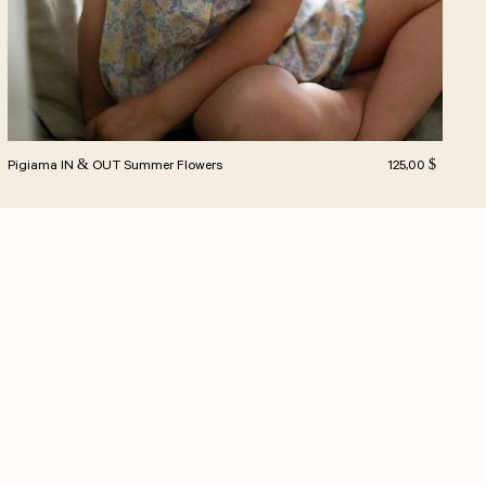
le
Prezzo normale
Pigiama IN & OUT Summer Flowers
125,00 $