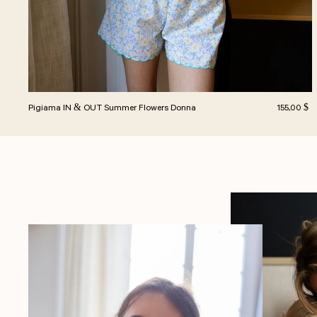
Prezzo no
Pigiama IN & OUT Summer Flowers Donna
155,00 $