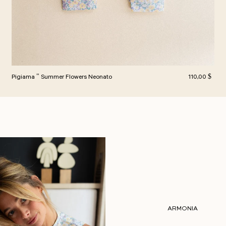
rmale
Prezzo norma
Pigiama " Summer Flowers Neonato
110,00 $
ARMONIA