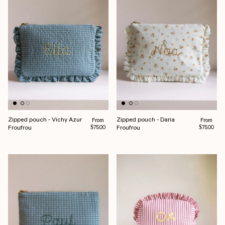
Zipped pouch - Vichy Azur
Zipped pouch - Daria
Regular price
Regular pr
From
From
Froufrou
Froufrou
$75.00
$75.00