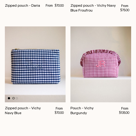
Regular price
Zipped pouch - Daria
Zipped pouch - Vichy Navy
From
Regular pr
$70.00
From
Blue Froufrou
$75.00
Zipped pouch - Vichy
Pouch - Vichy
Regular price
Regular pr
From
From
Navy Blue
Burgundy
$70.00
$135.00