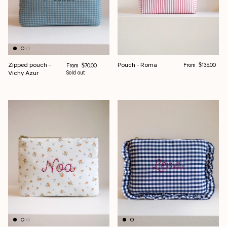
Regular price
Zipped pouch -
Pouch - Roma
Regular price
From
From
$135.00
$70.00
Vichy Azur
Sold out