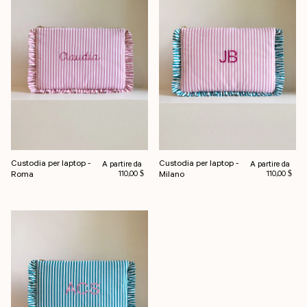
Custodia per laptop -
Custodia per laptop -
Prezzo normale
Prezzo normale
A partire da
A partire da
Roma
Milano
110,00 $
110,00 $