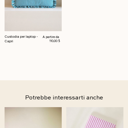
Custodia per laptop -
Prezzo normale
A partire da
Capri
110,00 $
Potrebbe interessarti anche